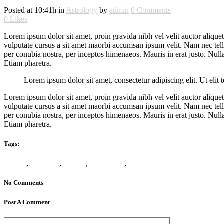
Posted at 10:41h
in
Astrology
by
admin
0 Comments
0
Likes
Lorem ipsum dolor sit amet, proin gravida nibh vel velit auctor aliquet
vulputate cursus a sit amet maorbi accumsan ipsum velit. Nam nec tellus
per conubia nostra, per inceptos himenaeos. Mauris in erat justo. Nu
Etiam pharetra.
Lorem ipsum dolor sit amet, consectetur adipiscing elit. Ut elit 
Lorem ipsum dolor sit amet, proin gravida nibh vel velit auctor aliquet
vulputate cursus a sit amet maorbi accumsan ipsum velit. Nam nec tellus
per conubia nostra, per inceptos himenaeos. Mauris in erat justo. Nu
Etiam pharetra.
Tags:
Crystal
,
Elements
,
Energy
,
Horoscope
,
Origins
No Comments
Post A Comment